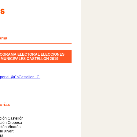
ama
OGRAMA ELECTORAL ELECCIONES
MUNICIPALES CASTELLON 2019
 por el @CsCastellon_C.
orías
ión Castellón
ción Oropesa
ción Vinaròs
de Xivert
ra