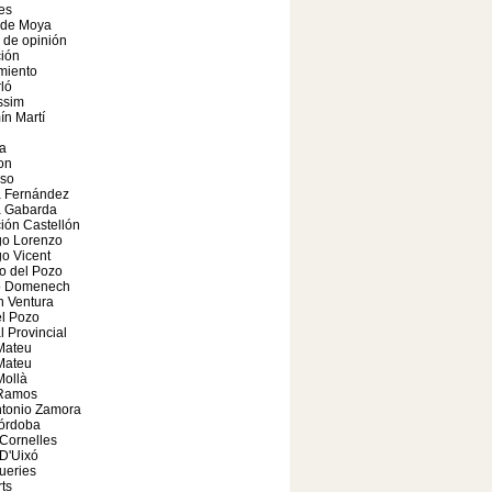
es
 de Moya
o de opinión
ión
miento
ló
ssim
n Martí
a
on
so
a Fernández
a Gabarda
ión Castellón
o Lorenzo
o Vicent
o del Pozo
o Domenech
n Ventura
el Pozo
l Provincial
Mateu
Mateu
Mollà
 Ramos
ntonio Zamora
órdoba
Cornelles
 D'Uixó
ueries
ts