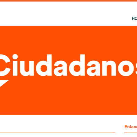
H
Enlac