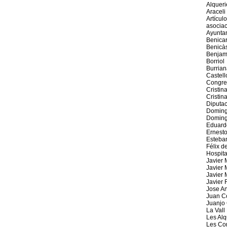
Alqueri
Araceli
Artícul
asociac
Ayunta
Benicar
Benicà
Benjamí
Borriol
Burrian
Castell
Congre
Cristin
Cristin
Diputac
Doming
Doming
Eduard
Ernest
Esteba
Félix d
Hospita
Javier 
Javier 
Javier 
Javier
Jose A
Juan C
Juanjo 
La Vall
Les Alq
Les Cor