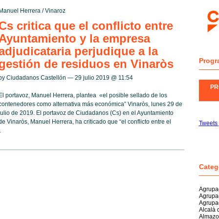
Manuel Herrera
/
Vinaroz
Cs critica que el conflicto entre
Ayuntamiento y la empresa
adjudicataria perjudique a la
Progr
gestión de residuos en Vinaròs
by Ciudadanos Castellón — 29 julio 2019 @
11:54
PR
El portavoz, Manuel Herrera, plantea «el posible sellado de los
contenedores como alternativa más económica” Vinaròs, lunes 29 de
julio de 2019. El portavoz de Ciudadanos (Cs) en el Ayuntamiento
de Vinaròs, Manuel Herrera, ha criticado que “el conflicto entre el
Tweets
.
Categ
Agrupac
Agrupa
Agrupa
Alcalà 
Almazo