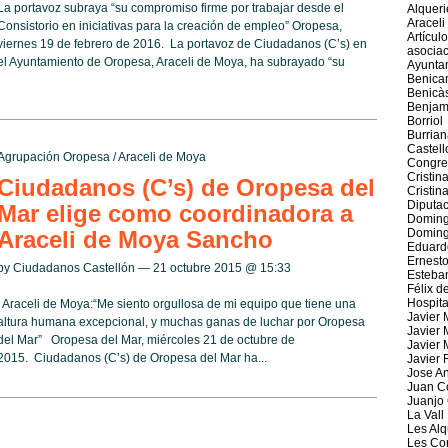
La portavoz subraya “su compromiso firme por trabajar desde el
Alqueri
Araceli
Consistorio en iniciativas para la creación de empleo” Oropesa,
Artícul
viernes 19 de febrero de 2016. La portavoz de Ciudadanos (C’s) en
asociac
el Ayuntamiento de Oropesa, Araceli de Moya, ha subrayado “su
Ayunta
Benicar
Benicà
Benjamí
Borriol
Burrian
Castell
Agrupación Oropesa
/
Araceli de Moya
Congre
Cristin
Ciudadanos (C’s) de Oropesa del
Cristin
Diputac
Mar elige como coordinadora a
Doming
Araceli de Moya Sancho
Doming
Eduard
Ernest
by Ciudadanos Castellón — 21 octubre 2015 @
15:33
Esteba
Félix d
Hospita
Araceli de Moya:“Me siento orgullosa de mi equipo que tiene una
Javier 
altura humana excepcional, y muchas ganas de luchar por Oropesa
Javier 
del Mar” Oropesa del Mar, miércoles 21 de octubre de
Javier 
2015. Ciudadanos (C’s) de Oropesa del Mar ha...
Javier
Jose A
Juan C
Juanjo 
La Vall
Les Alq
Les Cor