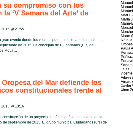
Manuel
 su compromiso con los
Manuel
n la ‘V Semana del Arte’ de
Manuel
Mari Ci
María 
Marín-
Merced
re 2015 @
21:55
Merche
Moncof
 gran evento donde los vecinos pueden disfrutar de creaciones
Natalia 
Oropes
eptiembre de 2015. La concejala de Ciudadanos (C’s) del
Paula A
de Moya,...
Peñisc
Peñisc
Portav
Sandra 
Tales
vicente
Vila-rea
 Oropesa del Mar defiende los
Vinaro
Xavier 
cos constitucionales frente al
Ximo Z
re 2015 @
13:16
la construcción de un proyecto común español en el marco de la
5 de septiembre de 2015. El grupo municipal Ciudadanos (C’s) de