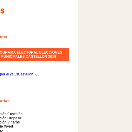
ama
OGRAMA ELECTORAL ELECCIONES
MUNICIPALES CASTELLON 2019
 por el @CsCastellon_C.
orías
ión Castellón
ción Oropesa
ción Vinaròs
de Xivert
ra