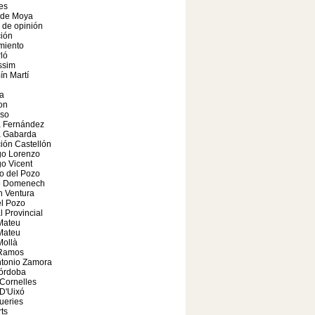
es
 de Moya
o de opinión
ión
miento
ló
ssim
n Martí
a
on
so
a Fernández
a Gabarda
ión Castellón
o Lorenzo
o Vicent
o del Pozo
o Domenech
n Ventura
el Pozo
l Provincial
Mateu
Mateu
Mollà
 Ramos
ntonio Zamora
órdoba
Cornelles
 D'Uixó
ueries
ts