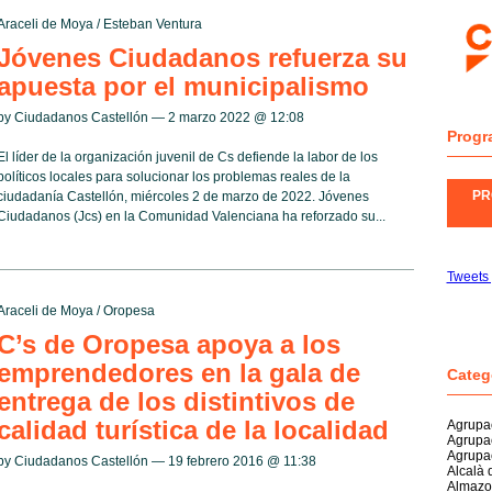
Araceli de Moya
/
Esteban Ventura
Jóvenes Ciudadanos refuerza su
apuesta por el municipalismo
by Ciudadanos Castellón — 2 marzo 2022 @
12:08
Progr
El líder de la organización juvenil de Cs defiende la labor de los
políticos locales para solucionar los problemas reales de la
PR
ciudadanía Castellón, miércoles 2 de marzo de 2022. Jóvenes
Ciudadanos (Jcs) en la Comunidad Valenciana ha reforzado su...
Tweets
Araceli de Moya
/
Oropesa
C’s de Oropesa apoya a los
emprendedores en la gala de
Categ
entrega de los distintivos de
calidad turística de la localidad
Agrupac
Agrupa
Agrupa
by Ciudadanos Castellón — 19 febrero 2016 @
11:38
Alcalà 
Almazo