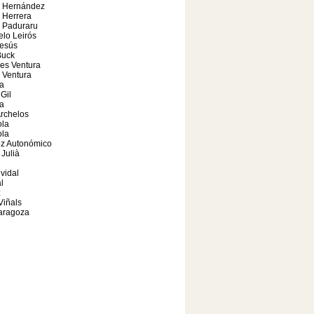
 Hernández
 Herrera
 Paduraru
elo Leirós
Jesús
Buck
es Ventura
 Ventura
a
Gil
a
rchelos
ola
ola
oz Autonómico
Julià
 vidal
l
z
Viñals
aragoza