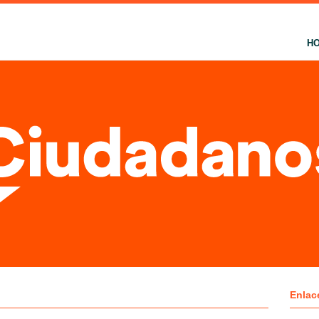
H
Enlac